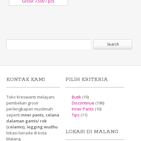
Grosir 7.500 / pcs
8
November,2017
Kreswanti
Brooch
KONTAK KAMI
PILIH KRITERIA
Toko Kreswanti melayani
Butik
(10)
pembelian grosir
Discontinue
(196)
perlengkapan muslimah
Inner Pants
(10)
seperti
inner pants, celana
Tips
(11)
dalaman gamis/ rok
(celamis), legging wudhu
LOKASI DI MALANG
lokasi berada di kota
Malang.