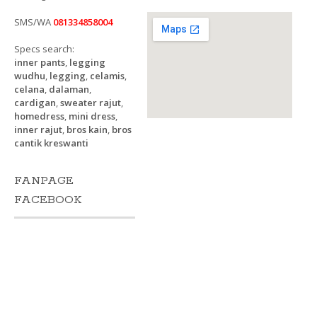
SMS/WA
081334858004
Specs search:
inner pants
,
legging
wudhu
,
legging
,
celamis
,
celana
,
dalaman
,
cardigan
,
sweater rajut
,
homedress
,
mini dress
,
inner rajut
,
bros kain
,
bros
cantik kreswanti
FANPAGE
FACEBOOK